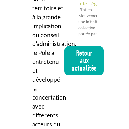
Interrégional
territoire et
L’Est en
Mouvement est
à la grande
une initiative
implication
collective
du conseil
portée par les
d’administration,
Retour
le Pôle a
aux
entretenu
actualités
et
développé
la
concertation
avec
différents
acteurs du