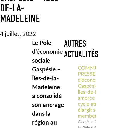
DE-LA-
MADELEINE
4 juillet, 2022
AUTRES
Le Pôle
d’économie
ACTUALITÉS
sociale
COMMUNIQUÉ DE
Gaspésie –
PRESSE – Le Pôle
Îles-de-la-
d’économie sociale
Gaspésie–
Madeleine
Îles‑de‑la‑Madeleine
a consolidé
amorce un nouveau
cycle stratégique et
son ancrage
élargit son
dans la
membership
région au
Gaspé, le 18 juin 2026 –