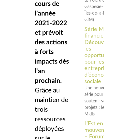
Le Pôle d’économie sociale
cours de
Gaspésie–
l’année
Îles‑de‑la‑Madeleine (Pôle
GÎM)
2021-2022
Série Midi
et prévoit
financier –
des actions
Découvrir
les
à forts
opportunités
impacts dès
pour les
entreprises
l’an
d’économie
prochain.
sociale
Une nouvelle
Grâce au
série pour
maintien de
soutenir vos
projets : les
trois
Midis
ressources
L’Est en
déployées
mouvement
– Forum
sur le