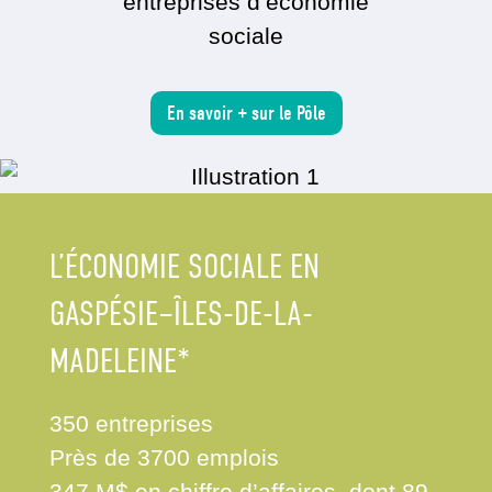
entreprises d’économie
sociale
En savoir + sur le Pôle
L’ÉCONOMIE SOCIALE EN
GASPÉSIE–ÎLES-DE-LA-
MADELEINE*
350 entreprises
Près de 3700 emplois
347 M$ en chiffre d’affaires, dont 89