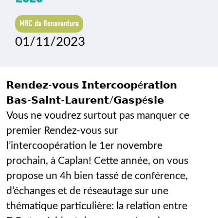
MRC de Bonaventure
01/11/2023
𝗥𝗲𝗻𝗱𝗲𝘇-𝘃𝗼𝘂𝘀 𝗜𝗻𝘁𝗲𝗿𝗰𝗼𝗼𝗽é𝗿𝗮𝘁𝗶𝗼𝗻
𝗕𝗮𝘀-𝗦𝗮𝗶𝗻𝘁-𝗟𝗮𝘂𝗿𝗲𝗻𝘁/𝗚𝗮𝘀𝗽é𝘀𝗶𝗲
Vous ne voudrez surtout pas manquer ce
premier Rendez-vous sur
l’intercoopération le 1er novembre
prochain, à Caplan! Cette année, on vous
propose un 4h bien tassé de conférence,
d’échanges et de réseautage sur une
thématique particulière: la relation entre