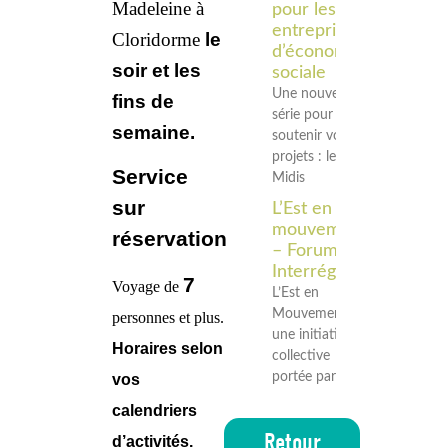
Madeleine à
pour les
entreprises
Cloridorme
le
d’économie
soir et les
sociale
Une nouvelle
fins de
série pour
semaine.
soutenir vos
projets : les
Service
Midis
sur
L’Est en
mouvement
réservation
– Forum
Interrégional
7
Voyage de
L’Est en
Mouvement est
personnes et plus.
une initiative
Horaires selon
collective
portée par les
vos
calendriers
Retour
d’activités.