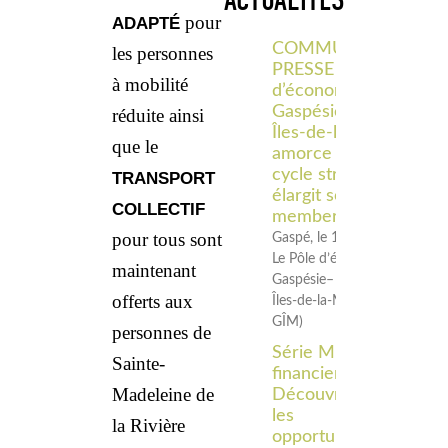
ACTUALITÉS
pour
ADAPTÉ
COMMUNIQUÉ DE
les personnes
PRESSE – Le Pôle
à mobilité
d’économie sociale
Gaspésie–
réduite ainsi
Îles‑de‑la‑Madeleine
que le
amorce un nouveau
cycle stratégique et
TRANSPORT
élargit son
COLLECTIF
membership
pour tous sont
Gaspé, le 18 juin 2026 –
Le Pôle d’économie sociale
maintenant
Gaspésie–
offerts aux
Îles‑de‑la‑Madeleine (Pôle
GÎM)
personnes de
Série Midi
Sainte-
financier –
Madeleine de
Découvrir
les
la Rivière
opportunités