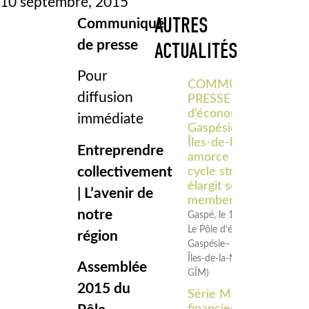
10 septembre, 2015
AUTRES
Communiqué
de presse
ACTUALITÉS
Pour
COMMUNIQUÉ DE
diffusion
PRESSE – Le Pôle
d’économie sociale
immédiate
Gaspésie–
Îles‑de‑la‑Madeleine
Entreprendre
amorce un nouveau
collectivement
cycle stratégique et
élargit son
| L’avenir de
membership
notre
Gaspé, le 18 juin 2026 –
Le Pôle d’économie sociale
région
Gaspésie–
Îles‑de‑la‑Madeleine (Pôle
Assemblée
GÎM)
2015 du
Série Midi