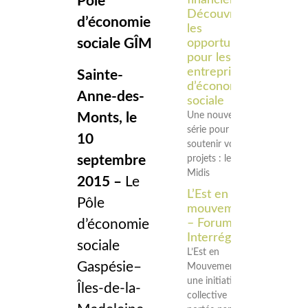
financier –
Pôle
Découvrir
d’économie
les
sociale GÎM
opportunités
pour les
entreprises
Sainte-
d’économie
Anne-des-
sociale
Monts, le
Une nouvelle
série pour
10
soutenir vos
septembre
projets : les
Midis
2015 –
Le
L’Est en
Pôle
mouvement
d’économie
– Forum
Interrégional
sociale
L’Est en
Gaspésie–
Mouvement est
une initiative
Îles-de-la-
collective