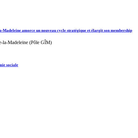
adeleine amorce un nouveau cycle stratégique et élargit son membership
de‑la‑Madeleine (Pôle GÎM)
mie sociale