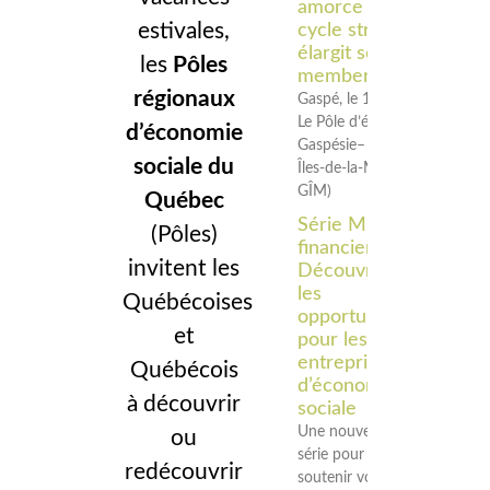
amorce un nouveau
estivales,
cycle stratégique et
élargit son
les
Pôles
membership
régionaux
Gaspé, le 18 juin 2026 –
Le Pôle d’économie sociale
d’économie
Gaspésie–
sociale du
Îles‑de‑la‑Madeleine (Pôle
GÎM)
Québec
Série Midi
(Pôles)
financier –
invitent les
Découvrir
les
Québécoises
opportunités
et
pour les
entreprises
Québécois
d’économie
à découvrir
sociale
Une nouvelle
ou
série pour
redécouvrir
soutenir vos