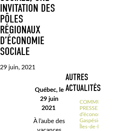
INVITATION DES
PÔLES
RÉGIONAUX
D’ÉCONOMIE
SOCIALE
29 juin, 2021
AUTRES
ACTUALITÉS
Québec, le
29 juin
COMMUNIQUÉ DE
2021
PRESSE – Le Pôle
d’économie sociale
À l’aube des
Gaspésie–
Îles‑de‑la‑Madeleine
vacances