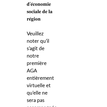
𝐝’𝐞́𝐜𝐨𝐧𝐨𝐦𝐢𝐞
𝐬𝐨𝐜𝐢𝐚𝐥𝐞 𝐝𝐞 𝐥𝐚
𝐫𝐞́𝐠𝐢𝐨𝐧
Veuillez
noter qu’il
s’agit de
notre
première
AGA
entièrement
virtuelle et
qu’elle ne
sera pas