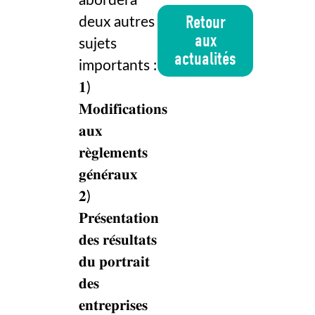
abordera
Retour
deux autres
aux
sujets
actualités
importants :
𝟏)
𝐌𝐨𝐝𝐢𝐟𝐢𝐜𝐚𝐭𝐢𝐨𝐧𝐬
𝐚𝐮𝐱
𝐫𝐞̀𝐠𝐥𝐞𝐦𝐞𝐧𝐭𝐬
𝐠𝐞́𝐧𝐞́𝐫𝐚𝐮𝐱
𝟐)
𝐏𝐫𝐞́𝐬𝐞𝐧𝐭𝐚𝐭𝐢𝐨𝐧
𝐝𝐞𝐬 𝐫𝐞́𝐬𝐮𝐥𝐭𝐚𝐭𝐬
𝐝𝐮 𝐩𝐨𝐫𝐭𝐫𝐚𝐢𝐭
𝐝𝐞𝐬
𝐞𝐧𝐭𝐫𝐞𝐩𝐫𝐢𝐬𝐞𝐬