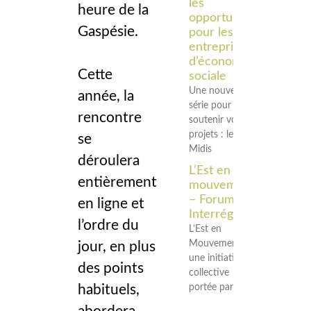
les
heure de la
opportunités
Gaspésie.
pour les
entreprises
d’économie
Cette
sociale
Une nouvelle
année, la
série pour
rencontre
soutenir vos
projets : les
se
Midis
déroulera
L’Est en
entièrement
mouvement
– Forum
en ligne et
Interrégional
l’ordre du
L’Est en
Mouvement est
jour, en plus
une initiative
des points
collective
habituels,
portée par les