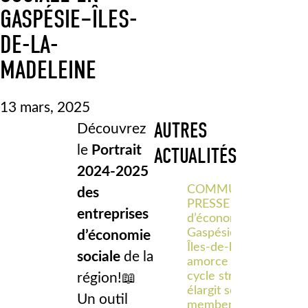
GASPÉSIE–ÎLES-
DE-LA-
MADELEINE
13 mars, 2025
AUTRES
Découvrez
le
Portrait
ACTUALITÉS
2024-2025
COMMUNIQUÉ DE
des
PRESSE – Le Pôle
entreprises
d’économie sociale
Gaspésie–
d’économie
Îles‑de‑la‑Madeleine
sociale
de la
amorce un nouveau
cycle stratégique et
région!📖
élargit son
Un outil
membership