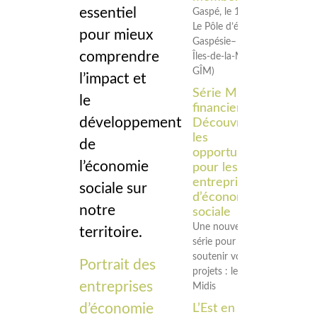
essentiel
Gaspé, le 18 juin 2026 –
Le Pôle d’économie sociale
pour mieux
Gaspésie–
comprendre
Îles‑de‑la‑Madeleine (Pôle
GÎM)
l’impact et
Série Midi
le
financier –
développement
Découvrir
les
de
opportunités
l’économie
pour les
entreprises
sociale sur
d’économie
notre
sociale
Une nouvelle
territoire.
série pour
soutenir vos
Portrait des
projets : les
entreprises
Midis
d’économie
L’Est en