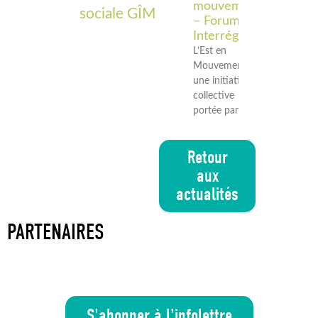
mouvement
sociale GÎM
– Forum
Interrégional
L’Est en
Mouvement est
une initiative
collective
portée par les
Retour
aux
actualités
PARTENAIRES
S'abonner à l'infolettre